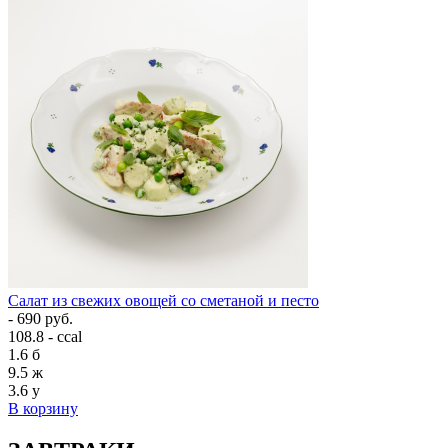
Салат из свежих овощей со сметаной и песто
- 690 руб.
108.8 - ccal
1.6
б
9.5
ж
3.6
у
В корзину