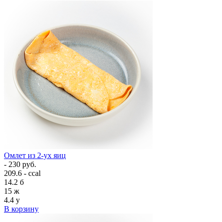
Омлет из 2-ух яиц
- 230 руб.
209.6 - ccal
14.2
б
15
ж
4.4
у
В корзину