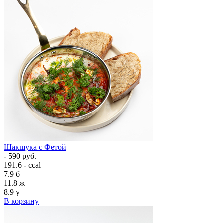
Шакшука с Фетой
- 590 руб.
191.6 - ccal
7.9
б
11.8
ж
8.9
у
В корзину