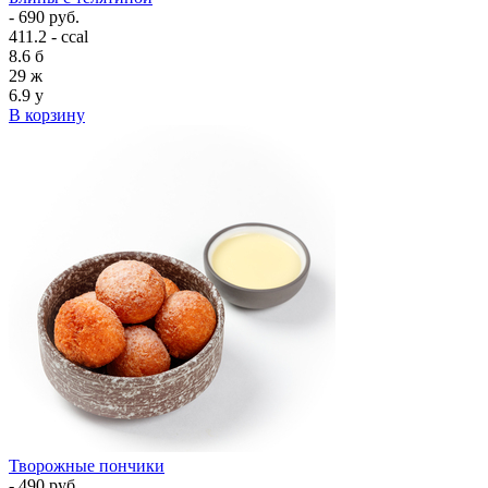
- 690 руб.
411.2 - ccal
8.6
б
29
ж
6.9
у
В корзину
Творожные пончики
- 490 руб.