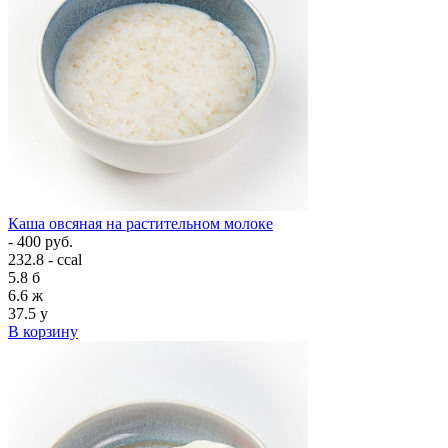
Каша овсяная на растительном молоке
- 400 руб.
232.8 - ccal
5.8
б
6.6
ж
37.5
у
В корзину