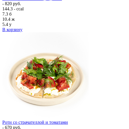
- 820 руб.
144.3 - ccal
7.3
б
10.4
ж
5.4
у
В корзину
Роти со страчателлой и томатами
- 670 руб.