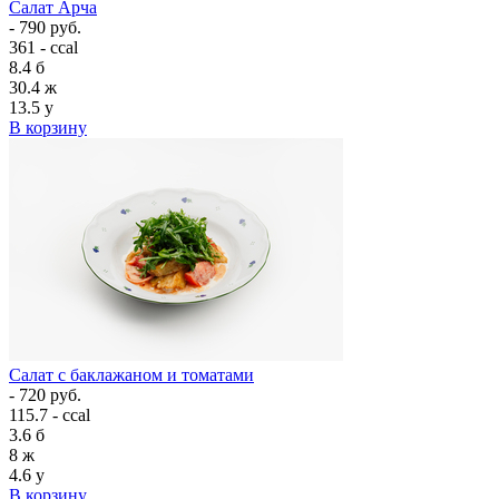
Салат Арча
- 790 руб.
361 - ccal
8.4
б
30.4
ж
13.5
у
В корзину
Салат с баклажаном и томатами
- 720 руб.
115.7 - ccal
3.6
б
8
ж
4.6
у
В корзину