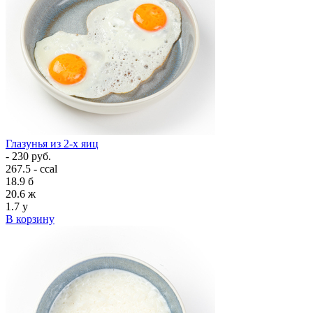
Глазунья из 2-х яиц
- 230 руб.
267.5 - ccal
18.9
б
20.6
ж
1.7
у
В корзину