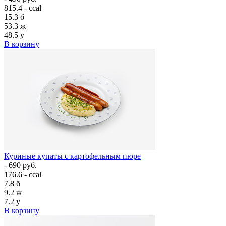
815.4 - ccal
15.3
б
53.3
ж
48.5
у
В корзину
Куриные купаты с картофельным пюре
- 690 руб.
176.6 - ccal
7.8
б
9.2
ж
7.2
у
В корзину