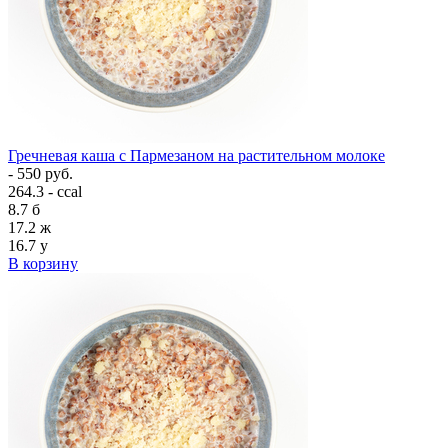
Гречневая каша с Пармезаном на растительном молоке
- 550 руб.
264.3 - ccal
8.7
б
17.2
ж
16.7
у
В корзину