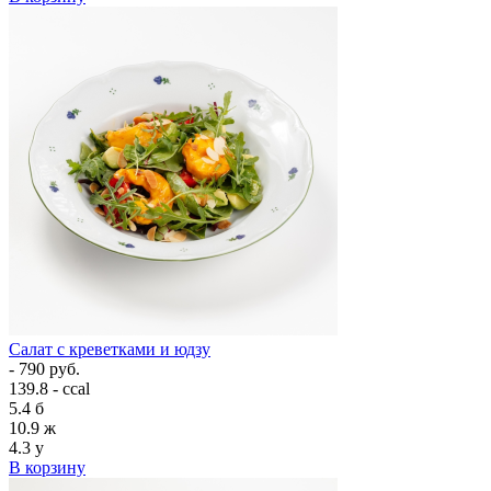
Салат с креветками и юдзу
- 790 руб.
139.8 - ccal
5.4
б
10.9
ж
4.3
у
В корзину