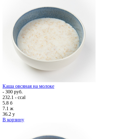
Каша овсяная на молоке
- 300 руб.
232.1 - ccal
5.8
б
7.1
ж
36.2
у
В корзину