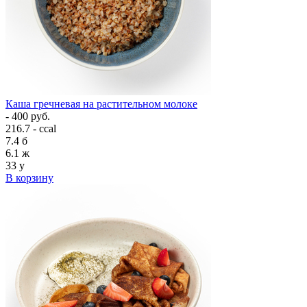
Каша гречневая на растительном молоке
- 400 руб.
216.7 - ccal
7.4
б
6.1
ж
33
у
В корзину