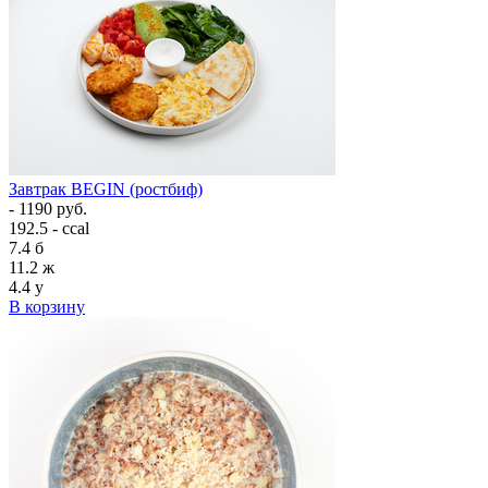
Завтрак BEGIN (ростбиф)
- 1190 руб.
192.5 - ccal
7.4
б
11.2
ж
4.4
у
В корзину