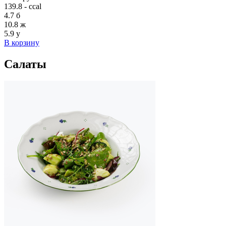
139.8 - ccal
4.7
б
10.8
ж
5.9
у
В корзину
Салаты