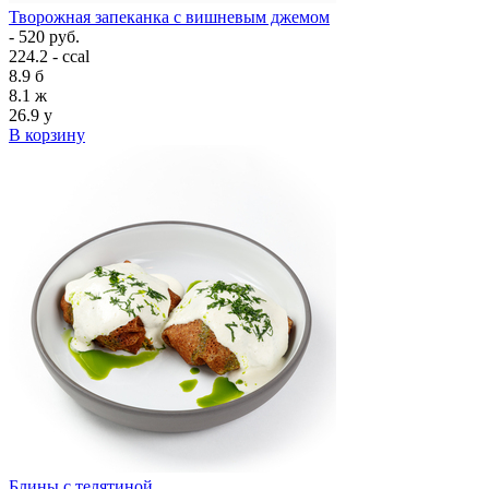
Творожная запеканка с вишневым джемом
- 520 руб.
224.2 - ccal
8.9
б
8.1
ж
26.9
у
В корзину
Блины с телятиной