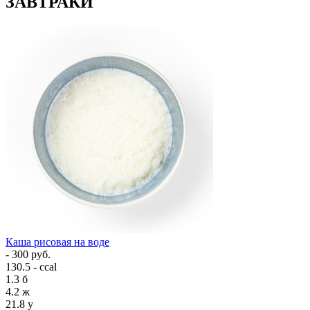
ЗАВТРАКИ
Каша рисовая на воде
- 300 руб.
130.5 - ccal
1.3
б
4.2
ж
21.8
у