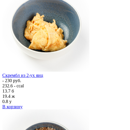
Скрембл из 2-ух яиц
- 230 руб.
232.6 - ccal
13.7
б
19.4
ж
0.8
у
В корзину