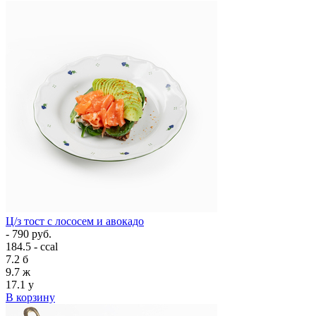
Ц/з тост с лососем и авокадо
- 790 руб.
184.5 - ccal
7.2
б
9.7
ж
17.1
у
В корзину