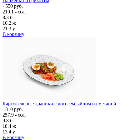
Панкейки из рикотты
- 550 руб.
210.1 - ccal
8.3
б
10.2
ж
21.3
у
В корзину
Картофельные драники с лососем, яйцом и сметаной
- 810 руб.
257.9 - ccal
9.8
б
18.4
ж
13.4
у
В корзину