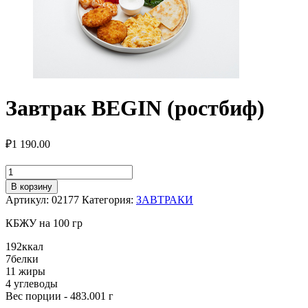
Завтрак BEGIN (ростбиф)
₽
1 190.00
Количество
товара
В корзину
Завтрак
Артикул:
02177
Категория:
ЗАВТРАКИ
BEGIN
(ростбиф)
КБЖУ на 100 гр
192
ккал
7
белки
11
жиры
4
углеводы
Вес порции - 483.001 г