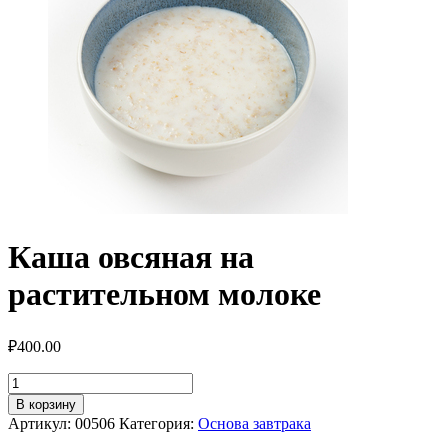
Каша овсяная на
растительном молоке
₽
400.00
Количество
товара
В корзину
Каша
Артикул:
00506
Категория:
Основа завтрака
овсяная