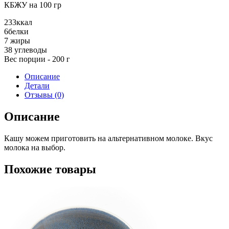
на
КБЖУ на 100 гр
растительном
молоке
233
ккал
6
белки
7
жиры
38
углеводы
Вес порции - 200 г
Описание
Детали
Отзывы (0)
Описание
Кашу можем приготовить на альтернативном молоке. Вкус
молока на выбор.
Похожие товары