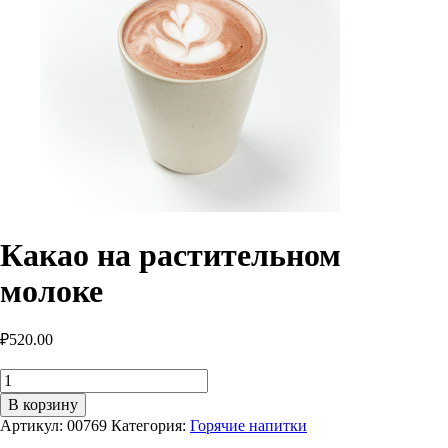
Какао на растительном
молоке
₽
520.00
Количество
товара
В корзину
Какао
Артикул:
00769
Категория:
Горячие напитки
на