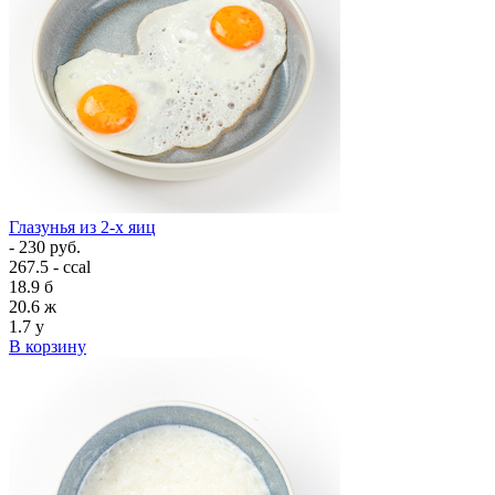
Глазунья из 2-х яиц
- 230 руб.
267.5 - ccal
18.9
б
20.6
ж
1.7
у
В корзину