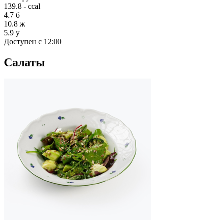
139.8 - ccal
4.7
б
10.8
ж
5.9
у
Доступен с 12:00
Салаты