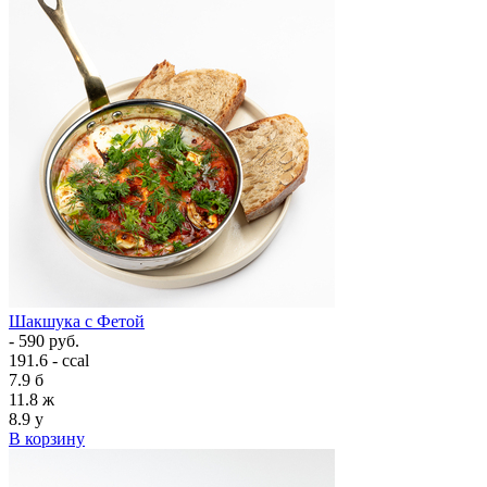
Шакшука с Фетой
- 590 руб.
191.6 - ccal
7.9
б
11.8
ж
8.9
у
В корзину