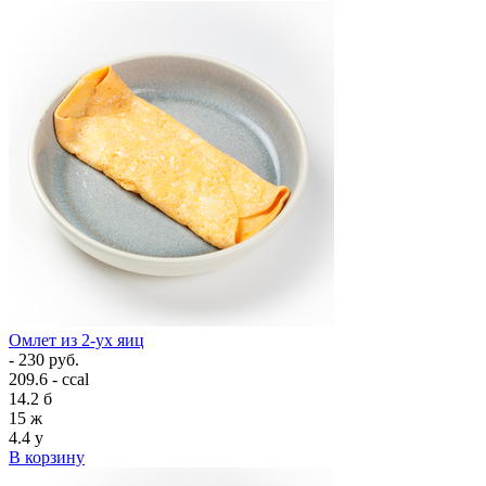
Омлет из 2-ух яиц
- 230 руб.
209.6 - ccal
14.2
б
15
ж
4.4
у
В корзину