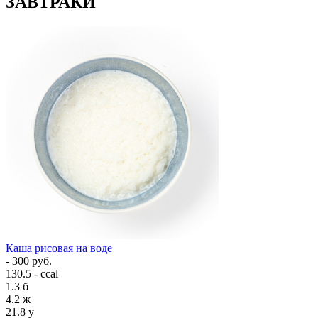
ЗАВТРАКИ
Каша рисовая на воде
- 300 руб.
130.5 - ccal
1.3
б
4.2
ж
21.8
у