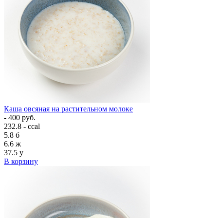
Каша овсяная на растительном молоке
- 400 руб.
232.8 - ccal
5.8
б
6.6
ж
37.5
у
В корзину