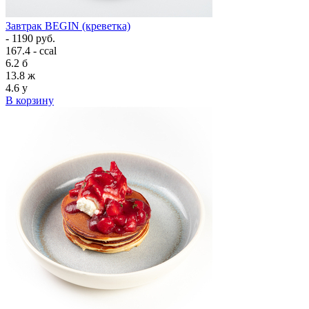
Завтрак BEGIN (креветка)
- 1190 руб.
167.4 - ccal
6.2
б
13.8
ж
4.6
у
В корзину