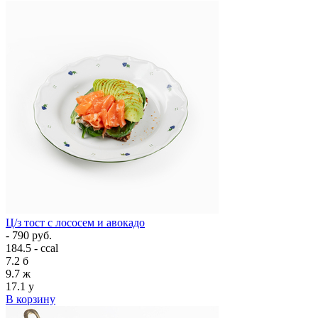
Ц/з тост с лососем и авокадо
- 790 руб.
184.5 - ccal
7.2
б
9.7
ж
17.1
у
В корзину