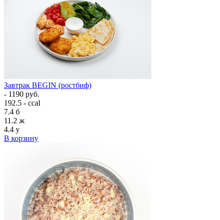
Завтрак BEGIN (ростбиф)
- 1190 руб.
192.5 - ccal
7.4
б
11.2
ж
4.4
у
В корзину