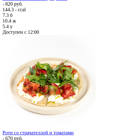
- 820 руб.
144.3 - ccal
7.3
б
10.4
ж
5.4
у
Доступен с 12:00
Роти со страчателлой и томатами
- 670 руб.