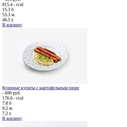
815.4 - ccal
15.3
б
53.3
ж
48.5
у
В корзину
Куриные купаты с картофельным пюре
- 690 руб.
176.6 - ccal
7.8
б
9.2
ж
7.2
у
В корзину