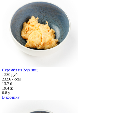
Скрембл из 2-ух яиц
- 230 руб.
232.6 - ccal
13.7
б
19.4
ж
0.8
у
В корзину