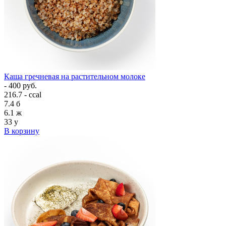
Каша гречневая на растительном молоке
- 400 руб.
216.7 - ccal
7.4
б
6.1
ж
33
у
В корзину