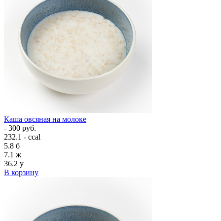
Каша овсяная на молоке
- 300 руб.
232.1 - ccal
5.8
б
7.1
ж
36.2
у
В корзину