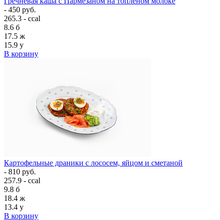
Гречневая каша с Пармезаном на топлёном молоке
- 450 руб.
265.3 - ccal
8.6
б
17.5
ж
15.9
у
В корзину
Картофельные драники с лососем, яйцом и сметаной
- 810 руб.
257.9 - ccal
9.8
б
18.4
ж
13.4
у
В корзину