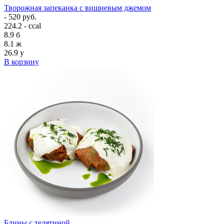
Творожная запеканка с вишневым джемом
- 520 руб.
224.2 - ccal
8.9
б
8.1
ж
26.9
у
В корзину
Блины с телятиной