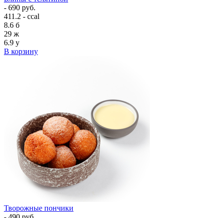
- 690 руб.
411.2 - ccal
8.6
б
29
ж
6.9
у
В корзину
Творожные пончики
- 490 руб.