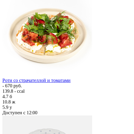
Роти со страчателлой и томатами
- 670 руб.
139.8 - ccal
4.7
б
10.8
ж
5.9
у
Доступен с 12:00