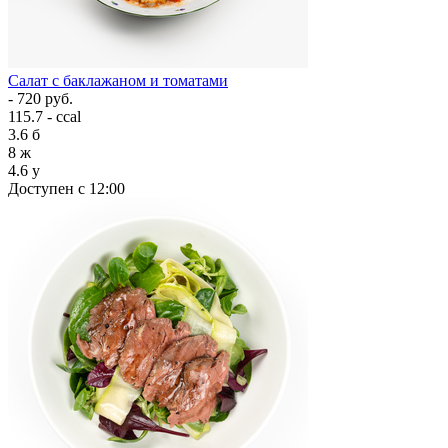
Салат с баклажаном и томатами
- 720 руб.
115.7 - ccal
3.6
б
8
ж
4.6
у
Доступен с 12:00