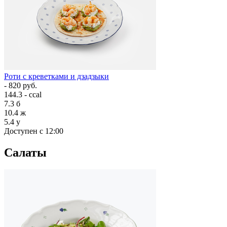
Роти с креветками и дзадзыки
- 820 руб.
144.3 - ccal
7.3
б
10.4
ж
5.4
у
Доступен с 12:00
Салаты