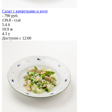
Салат с креветками и юдзу
- 790 руб.
139.8 - ccal
5.4
б
10.9
ж
4.3
у
Доступен с 12:00