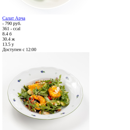
Салат Арча
- 790 руб.
361 - ccal
8.4
б
30.4
ж
13.5
у
Доступен с 12:00