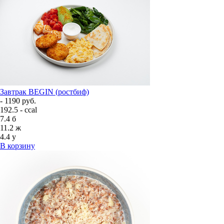
Завтрак BEGIN (ростбиф)
- 1190 руб.
192.5 - ccal
7.4
б
11.2
ж
4.4
у
В корзину