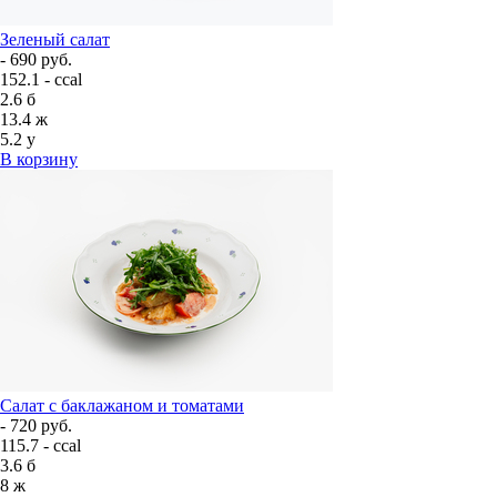
Зеленый салат
- 690 руб.
152.1 - ccal
2.6
б
13.4
ж
5.2
у
В корзину
Салат с баклажаном и томатами
- 720 руб.
115.7 - ccal
3.6
б
8
ж