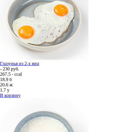
Глазунья из 2-х яиц
- 230 руб.
267.5 - ccal
18.9
б
20.6
ж
1.7
у
В корзину