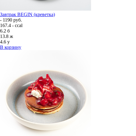
Завтрак BEGIN (креветка)
- 1190 руб.
167.4 - ccal
6.2
б
13.8
ж
4.6
у
В корзину