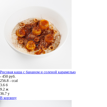
Рисовая каша с бананом и соленой карамелью
- 450 руб.
256.8 - ccal
3.6
б
9.2
ж
36.7
у
В корзину