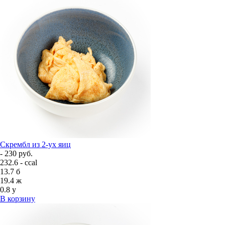
Скрембл из 2-ух яиц
- 230 руб.
232.6 - ccal
13.7
б
19.4
ж
0.8
у
В корзину