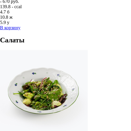
- 670 руб.
139.8 - ccal
4.7
б
10.8
ж
5.9
у
В корзину
Салаты