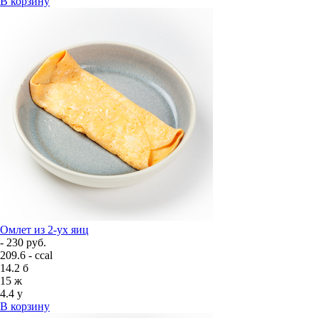
В корзину
Омлет из 2-ух яиц
- 230 руб.
209.6 - ccal
14.2
б
15
ж
4.4
у
В корзину