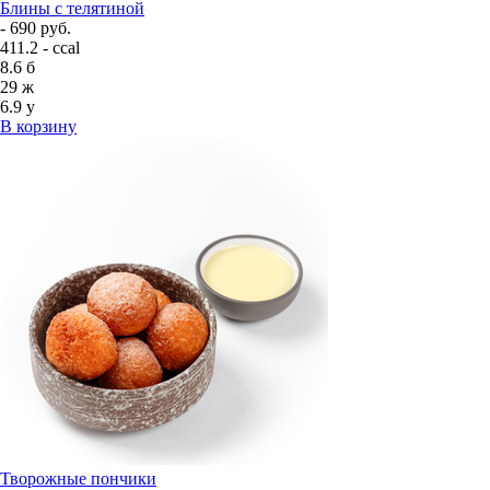
Блины с телятиной
- 690 руб.
411.2 - ccal
8.6
б
29
ж
6.9
у
В корзину
Творожные пончики