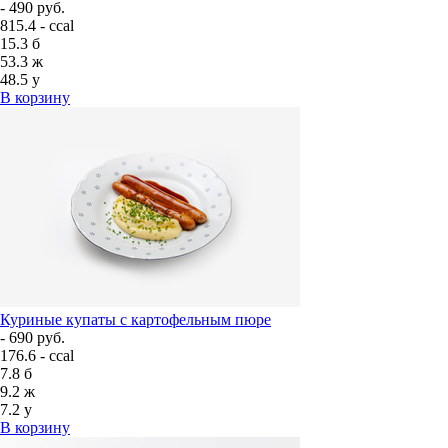
- 490 руб.
815.4 - ccal
15.3
б
53.3
ж
48.5
у
В корзину
Куриные купаты с картофельным пюре
- 690 руб.
176.6 - ccal
7.8
б
9.2
ж
7.2
у
В корзину