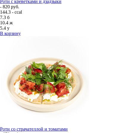
Роти с креветками и дзадзыки
- 820 руб.
144.3 - ccal
7.3
б
10.4
ж
5.4
у
В корзину
Роти со страчателлой и томатами