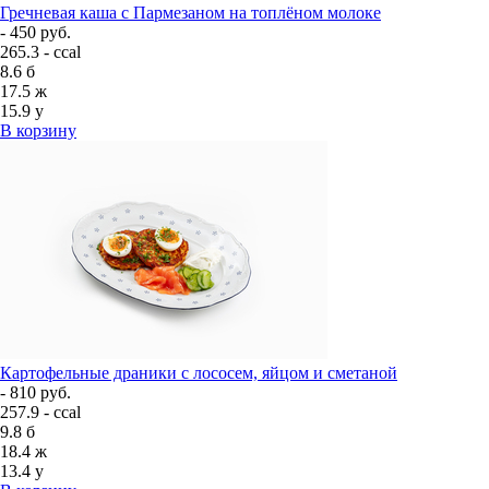
Гречневая каша с Пармезаном на топлёном молоке
- 450 руб.
265.3 - ccal
8.6
б
17.5
ж
15.9
у
В корзину
Картофельные драники с лососем, яйцом и сметаной
- 810 руб.
257.9 - ccal
9.8
б
18.4
ж
13.4
у