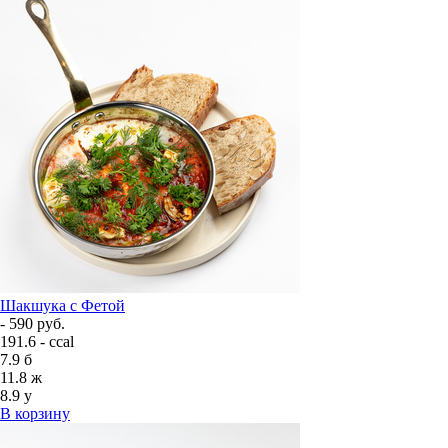
Шакшука с Фетой
- 590 руб.
191.6 - ccal
7.9
б
11.8
ж
8.9
у
В корзину